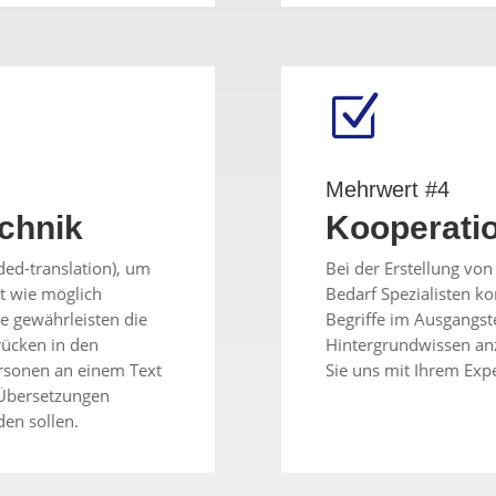
Z
Mehrwert #4
chnik
Kooperati
ed-translation), um
Bei der Erstellung vo
t wie möglich
Bedarf Spezialisten k
e gewährleisten die
Begriffe im Ausgangst
rücken in den
Hintergrundwissen an
rsonen an einem Text
Sie uns mit Ihrem Exp
 Übersetzungen
den sollen.