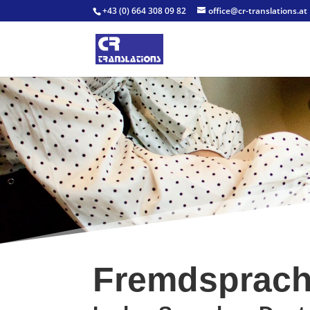
+43 (0) 664 308 09 82
office@cr-translations.at
Fremdsprache